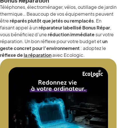
Bonus Réparation
Téléphones, électroménager, vélos, outillage de jardin
thermique… Beaucoup de vos équipements peuvent
être
réparés plutôt que jetés ou remplacés
. En
faisant appel à un
réparateur labellisé Bonus Répar
,
vous bénéficiez d’une
réduction immédiate
sur votre
réparation. Un bon réflexe pour votre budget et
un
geste concret pour l’environnement
: adoptez le
réflexe de
la réparation
avec Ecologic.