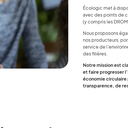
Écologic met à dispos
avec des points de col
(y compris les DRO
Nous proposons éga
nos producteurs, po
service de l’environ
des filières.
Notre mission est cla
et faire progresser
économie circulaire 
transparence, de res