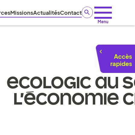
rces
Missions
Actualités
Contact
Menu
Accès
rapides
ECOLOGIC AU S
L’ÉCONOMIE C