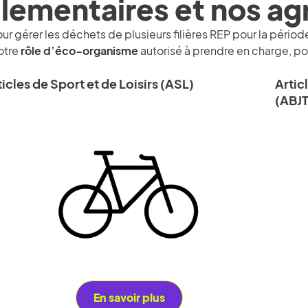
lementaires et nos a
ur gérer les déchets de plusieurs filières REP pour la péri
notre
rôle d’éco‑organisme
autorisé à prendre en charge, po
ticles de Sport et de Loisirs (ASL)
Artic
(ABJT
En savoir plus