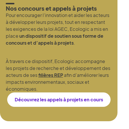
Nos concours et appels à projets
Pour encourager l’innovation et aider les acteurs
à développer leurs projets, tout en respectant
les exigences de la loi AGEC, Ecologic a mis en
place
un dispositif de soutien sous forme de
concours et d’appels à projets
.
À travers ce dispositif, Ecologic accompagne
les projets de recherche et développement des
acteurs de ses
filières REP
afin d’améliorer leurs
impacts environnementaux, sociaux et
économiques.
Découvrez les appels à projets en cours