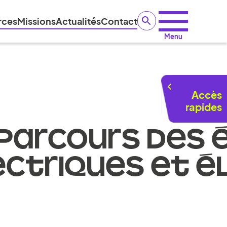
rces
Missions
Actualités
Contact
Menu
Accès
rapides
 PARCOURS DES
ECTRIQUES ET É