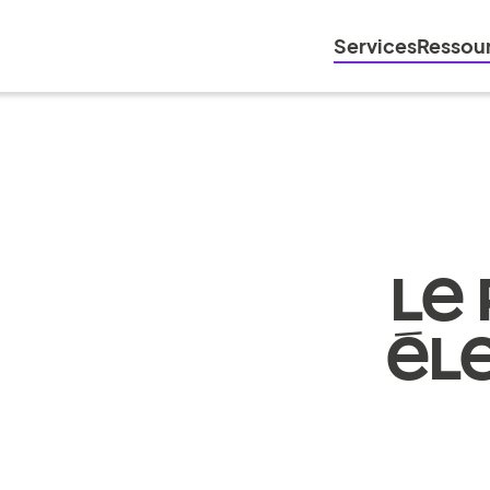
Services
Ressou
LE
ÉL