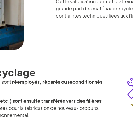
Cette valorisation permet d’attei
grande part des matériaux recyclés
contraintes techniques liées aux fl
cyclage
s sont
réemployés, réparés ou reconditionnés
,
tc.) sont ensuite transférés vers des filières
res pour la fabrication de nouveaux produits,
vironnemental.