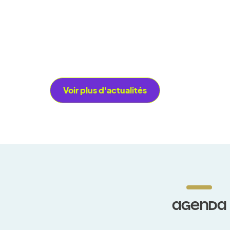
PARTENARIATS
La Grande Récup’ Vélos Solidaires
avec A.S.O.
Voir plus d'actualités
AGENDA