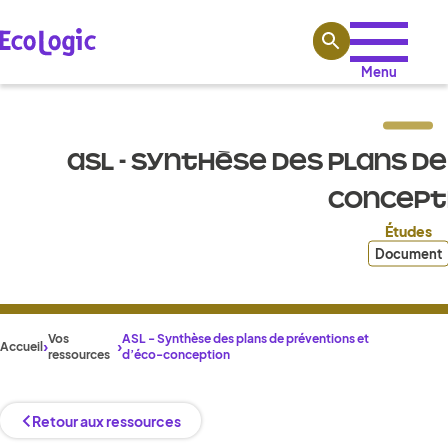
Aller au contenu
Menu
ASL - SYNTHÈSE DES PLANS DE
CONCEPT
Études
Document
Vos
ASL - Synthèse des plans de préventions et
Accueil
ressources
d’éco-conception
Retour aux ressources