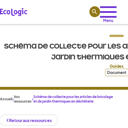
Aller au contenu
Menu
SCHÉMA DE COLLECTE POUR LES AR
JARDIN THERMIQUES 
Guides
Document
Vos
Schéma de collecte pour les articles de bricolage
Accueil
ressources
et de jardin thermiques en déchèterie
Retour aux ressources