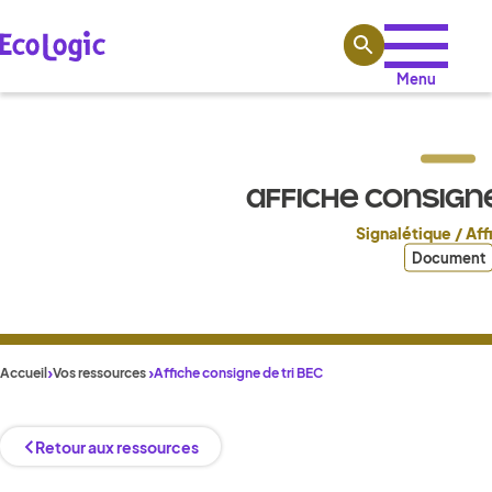
Aller au contenu
Menu
AFFICHE CONSIGNE
Signalétique / Af
Document
Accueil
Vos ressources
Affiche consigne de tri BEC
Retour aux ressources