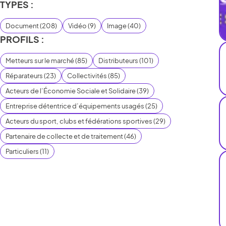
TYPES :
Document
(
208
)
Vidéo
(
9
)
Image
(
40
)
PROFILS :
Metteurs sur le marché
(
85
)
Distributeurs
(
101
)
Réparateurs
(
23
)
Collectivités
(
85
)
Acteurs de l’Économie Sociale et Solidaire
(
39
)
Entreprise détentrice d’équipements usagés
(
25
)
Acteurs du sport, clubs et fédérations sportives
(
29
)
Partenaire de collecte et de traitement
(
46
)
Particuliers
(
11
)