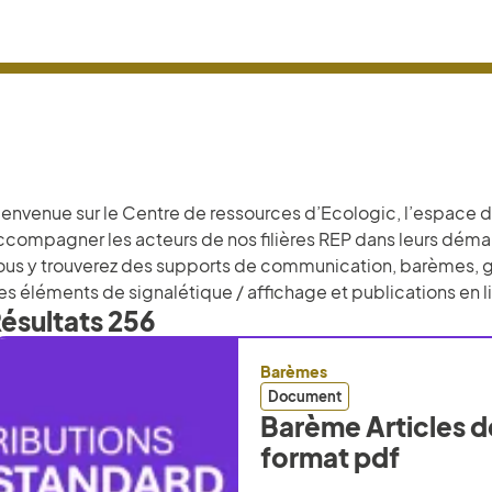
ienvenue sur le Centre de ressources d’Ecologic, l’espace d
ccompagner les acteurs de nos filières REP dans leurs déma
ous y trouverez des supports de communication, barèmes, gui
es éléments de signalétique / affichage et publications en 
ésultats
256
Barèmes
Document
Barème Articles de
format pdf