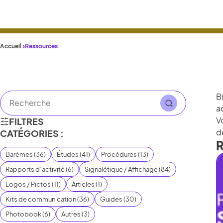
Accueil
Ressources
B
a
V
FILTRES
d
CATÉGORIES :
R
Barèmes
(
36
)
Études
(
41
)
Procédures
(
13
)
Rapports d’activité
(
6
)
Signalétique / Affichage
(
84
)
Logos / Pictos
(
11
)
Articles
(
1
)
Kits de communication
(
36
)
Guides
(
30
)
Photobook
(
6
)
Autres
(
3
)