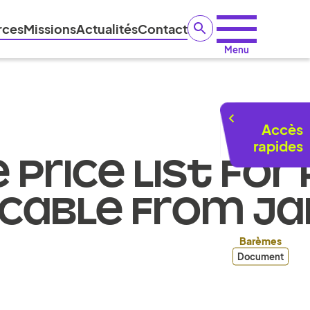
rces
Missions
Actualités
Contact
Menu
Accès
rapides
 PRICE LIST FO
ICABLE FROM JA
Barèmes
Document