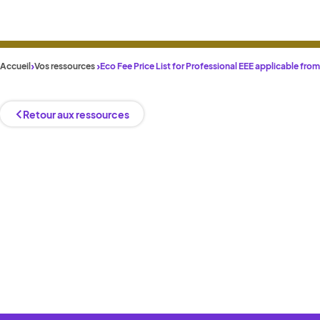
Accueil
Vos ressources
Eco Fee Price List for Professional EEE applicable fro
Retour aux ressources