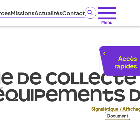
rces
Missions
Actualités
Contact
Menu
Accès
rapides
HE DE COLLECTE
ÉQUIPEMENTS D
Signalétique / Afficha
Document