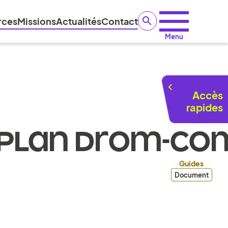
rces
Missions
Actualités
Contact
Menu
Accès
rapides
PLAN DROM-COM
Guides
Document