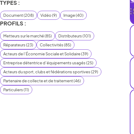
TYPES :
Document
(
208
)
Vidéo
(
9
)
Image
(
40
)
PROFILS :
Metteurs sur le marché
(
85
)
Distributeurs
(
101
)
Réparateurs
(
23
)
Collectivités
(
85
)
Acteurs de l’Économie Sociale et Solidaire
(
39
)
Entreprise détentrice d’équipements usagés
(
25
)
Acteurs du sport, clubs et fédérations sportives
(
29
)
Partenaire de collecte et de traitement
(
46
)
Particuliers
(
11
)