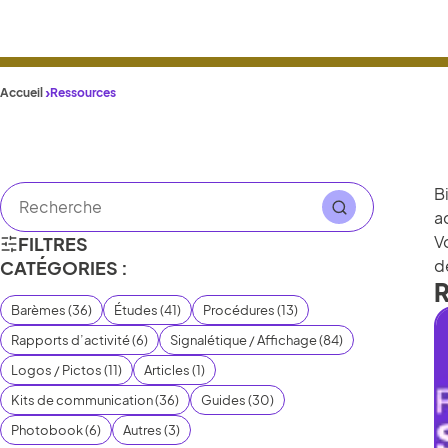
Accueil
Ressources
B
a
V
FILTRES
d
CATÉGORIES :
R
Barèmes
(
36
)
Études
(
41
)
Procédures
(
13
)
Rapports d’activité
(
6
)
Signalétique / Affichage
(
84
)
Logos / Pictos
(
11
)
Articles
(
1
)
Kits de communication
(
36
)
Guides
(
30
)
Photobook
(
6
)
Autres
(
3
)