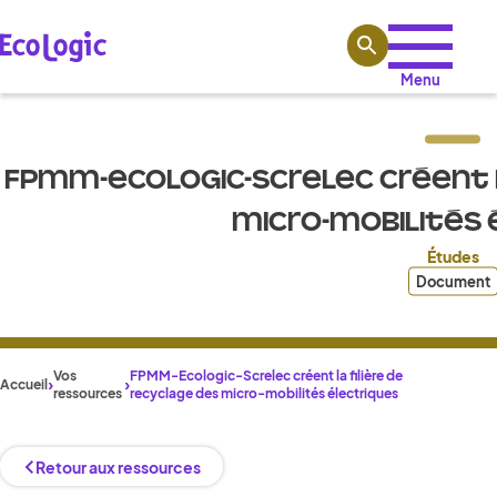
Aller au contenu
Menu
FPMM-ECOLOGIC-SCRELEC CRÉENT L
MICRO-MOBILITÉS 
Études
Document
Vos
FPMM-Ecologic-Screlec créent la filière de
Accueil
ressources
recyclage des micro-mobilités électriques
Retour aux ressources